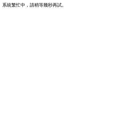
系統繁忙中，請稍等幾秒再試。