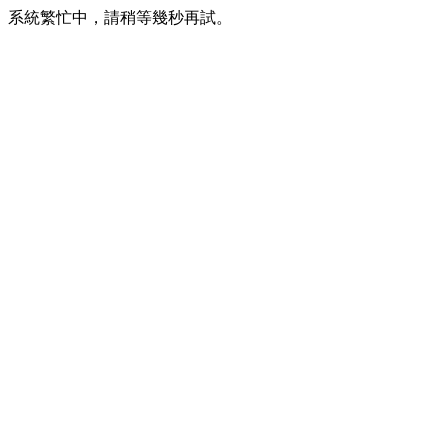
系統繁忙中，請稍等幾秒再試。