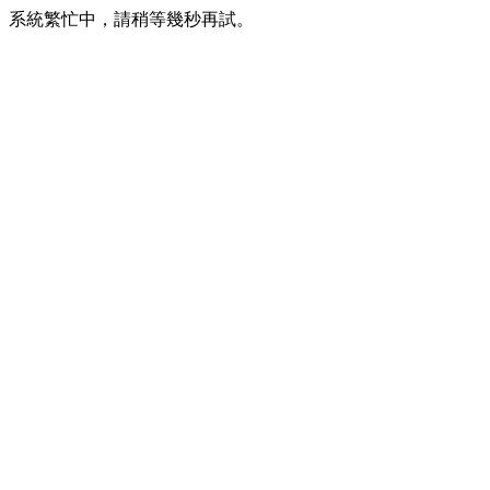
系統繁忙中，請稍等幾秒再試。