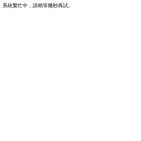
系統繁忙中，請稍等幾秒再試。