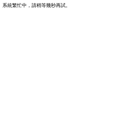
系統繁忙中，請稍等幾秒再試。