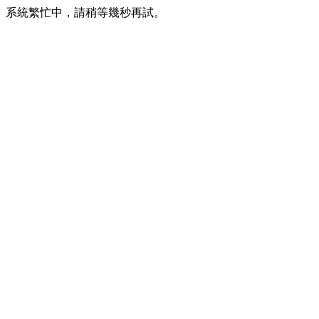
系統繁忙中，請稍等幾秒再試。