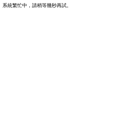
系統繁忙中，請稍等幾秒再試。