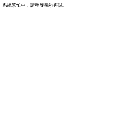
系統繁忙中，請稍等幾秒再試。