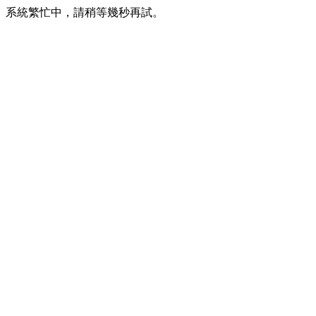
系統繁忙中，請稍等幾秒再試。