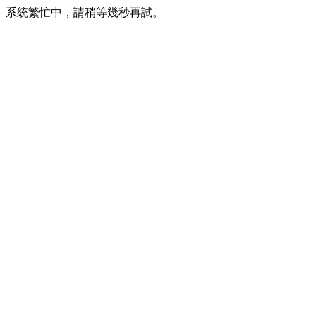
系統繁忙中，請稍等幾秒再試。