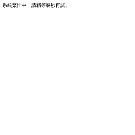
系統繁忙中，請稍等幾秒再試。