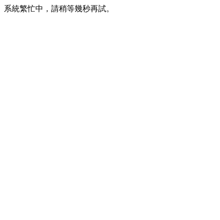
系統繁忙中，請稍等幾秒再試。