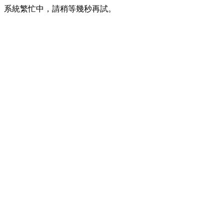
系統繁忙中，請稍等幾秒再試。