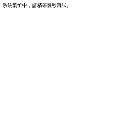
系統繁忙中，請稍等幾秒再試。