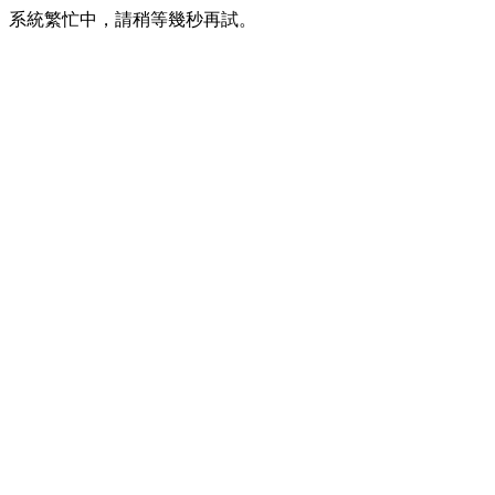
系統繁忙中，請稍等幾秒再試。