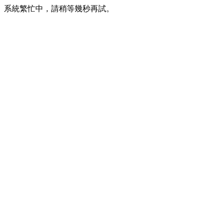
系統繁忙中，請稍等幾秒再試。