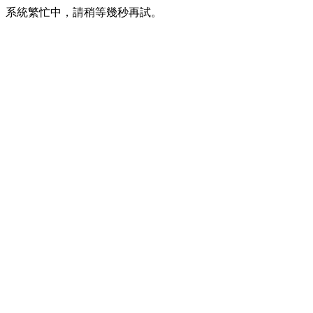
系統繁忙中，請稍等幾秒再試。