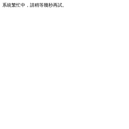
系統繁忙中，請稍等幾秒再試。