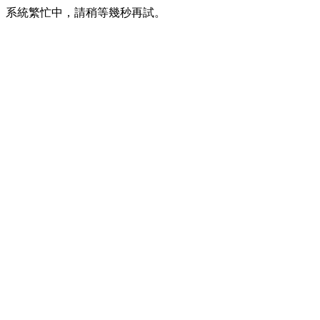
系統繁忙中，請稍等幾秒再試。