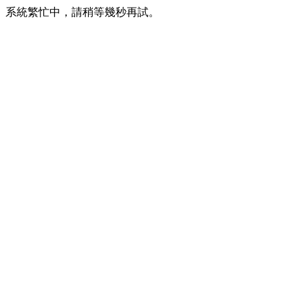
系統繁忙中，請稍等幾秒再試。