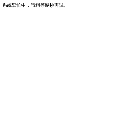
系統繁忙中，請稍等幾秒再試。