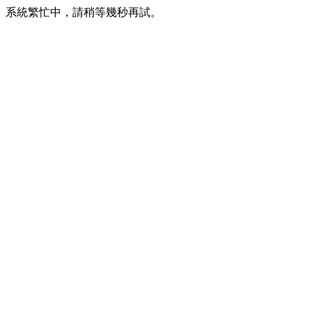
系統繁忙中，請稍等幾秒再試。