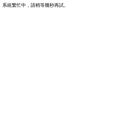
系統繁忙中，請稍等幾秒再試。