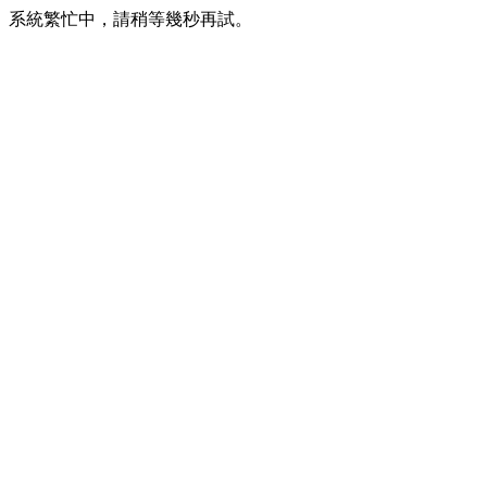
系統繁忙中，請稍等幾秒再試。