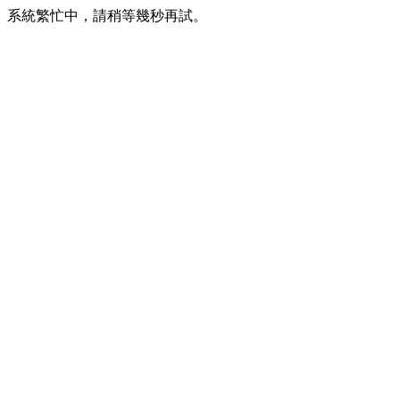
系統繁忙中，請稍等幾秒再試。