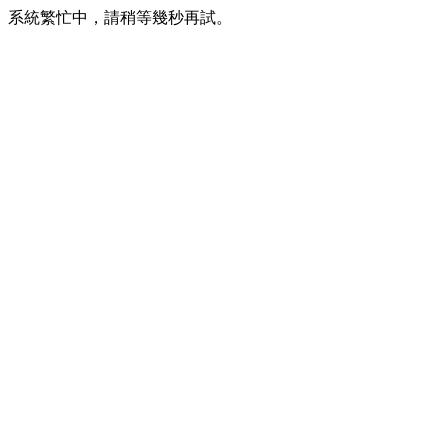
系統繁忙中，請稍等幾秒再試。