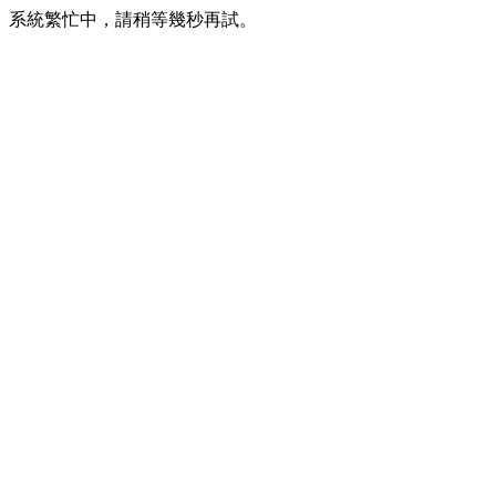
系統繁忙中，請稍等幾秒再試。