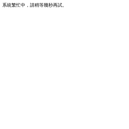
系統繁忙中，請稍等幾秒再試。