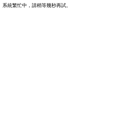
系統繁忙中，請稍等幾秒再試。