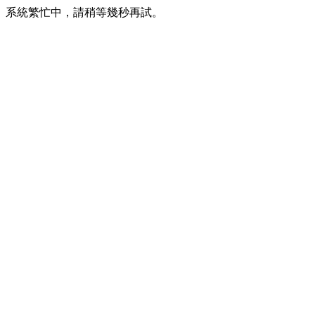
系統繁忙中，請稍等幾秒再試。