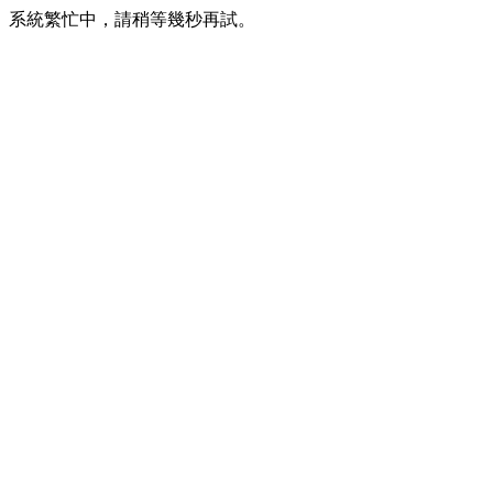
系統繁忙中，請稍等幾秒再試。