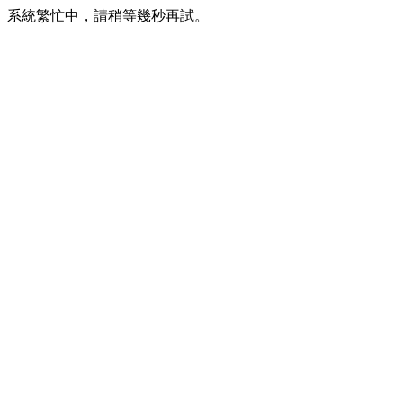
系統繁忙中，請稍等幾秒再試。