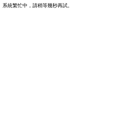
系統繁忙中，請稍等幾秒再試。