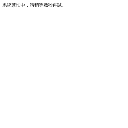
系統繁忙中，請稍等幾秒再試。