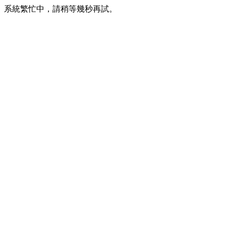
系統繁忙中，請稍等幾秒再試。