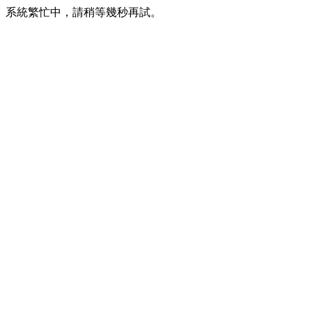
系統繁忙中，請稍等幾秒再試。