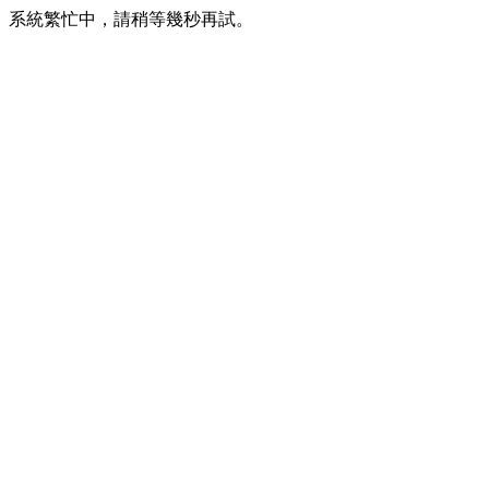
系統繁忙中，請稍等幾秒再試。