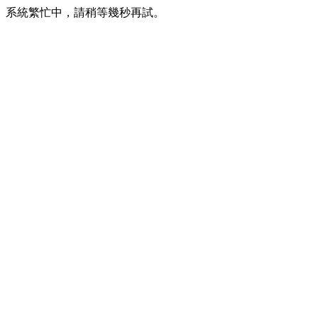
系統繁忙中，請稍等幾秒再試。