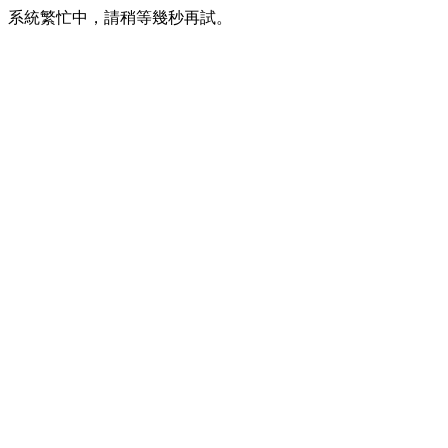
系統繁忙中，請稍等幾秒再試。