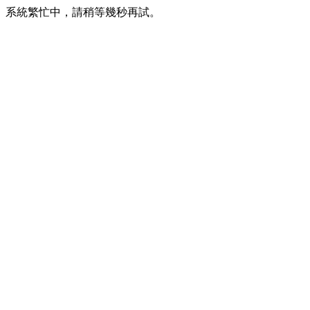
系統繁忙中，請稍等幾秒再試。