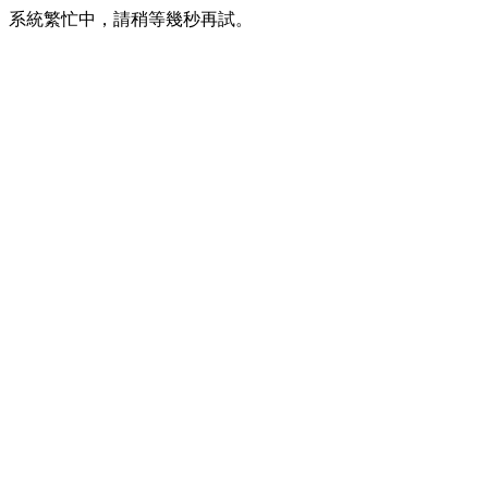
系統繁忙中，請稍等幾秒再試。