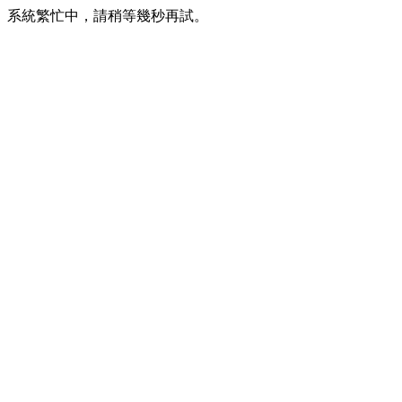
系統繁忙中，請稍等幾秒再試。