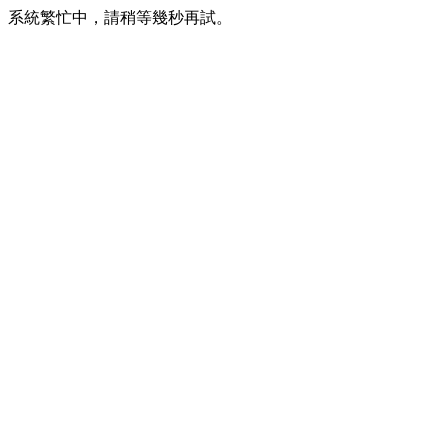
系統繁忙中，請稍等幾秒再試。