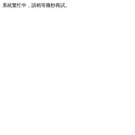
系統繁忙中，請稍等幾秒再試。