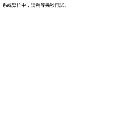
系統繁忙中，請稍等幾秒再試。