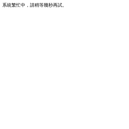
系統繁忙中，請稍等幾秒再試。