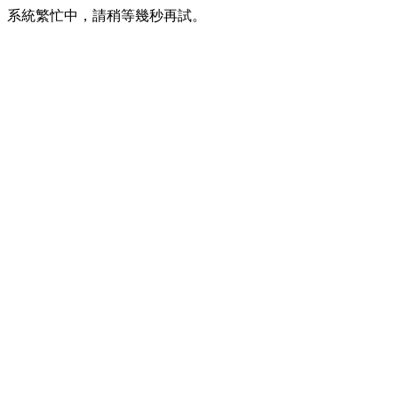
系統繁忙中，請稍等幾秒再試。