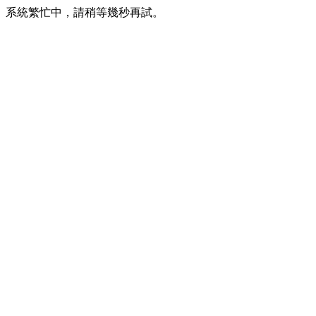
系統繁忙中，請稍等幾秒再試。