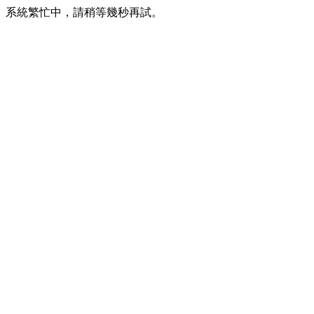
系統繁忙中，請稍等幾秒再試。