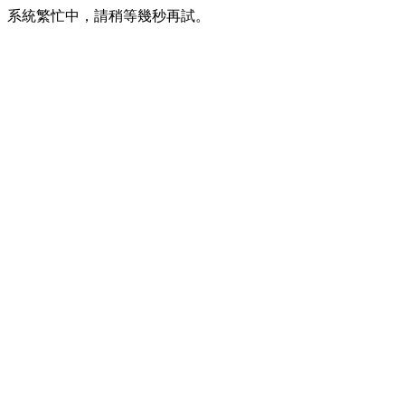
系統繁忙中，請稍等幾秒再試。